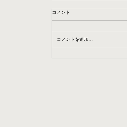
シリーズその④ 「PMI体験
コメント
記」第15話「DX導入準備 そ
の②」
読者の皆さん、こんにちは。 株
式会社ユナイテッドの藤田です。
コメントを追加…
こちらのブログでは、私が公認会
計士及び経営者として経験した事
例をもとに、日本の企業をもう一
度輝かせるためのさまざまな考察
や提案を配信していこうと考えて
います。...