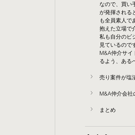
なので、買い
が発揮される
も全員素人で
抱えた立場で
私も自分のビ
見ているので
M&A仲介サ
るよう、ある
売り案件が塩
M&A仲介会
まとめ